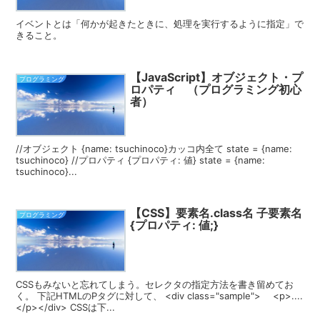
イベントとは「何かが起きたときに、処理を実行するように指定」で
きること。
【JavaScript】オブジェクト・プ
プログラミング
ロパティ （プログラミング初心
者）
//オブジェクト {name: tsuchinoco}カッコ内全て state = {name:
tsuchinoco} //プロパティ {プロパティ: 値} state = {name:
tsuchinoco}...
【CSS】要素名.class名 子要素名
プログラミング
{プロパティ: 値;}
CSSもみないと忘れてしまう。セレクタの指定方法を書き留めてお
く。 下記HTMLのPタグに対して、 <div class="sample"> <p>....
</p></div> CSSは下...