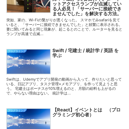
ットアクセスランプが点滅してい
る人必見！「サーバーに接続でき
ませんでした」を解決する方法。
突如、家の、Wi-Fiの繋がりが悪くなった。 スマホでみsafariを見て
いると、「サーバーに接続できませんでした」と頻繁に表示される。
妻に聞いてみると同じ現象が、起こるとのことで、ルーターを見ると
ランプが高速で点滅...
Swift / 宅建士 / 統計学 / 英語 を
プログラミング
学ぶ
Swiftは、Udemyでアプリ開発の動画から入って、作りたいと思って
いる、日記アプリ、タスク管理×メモアプリ、を作って見ようと思
う。 宅建士はボーナスが10%増えるのと、月額の給料も上がるの
で、やらない理由はない。 統計学は...
【React】イベントとは （プロ
プログラミング
グラミング初心者）